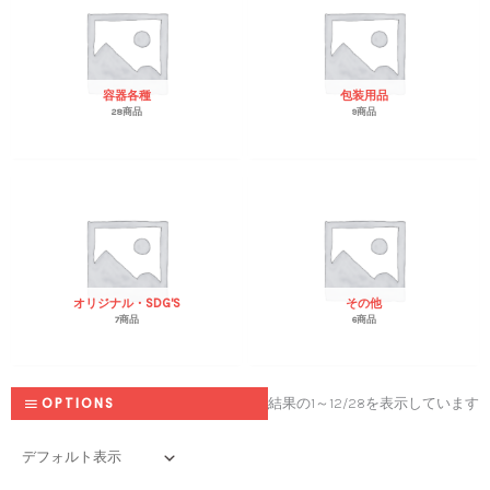
容器各種
包装用品
28商品
9商品
オリジナル・SDG'S
その他
7商品
6商品
OPTIONS
結果の1～12/28を表示しています