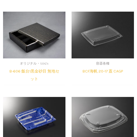
オリジナル・SDG's
容器各種
B-606 飯台1黒金砂目 無地セ
BCF海帆 20-17 蓋 CAGP
ット