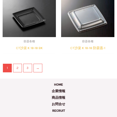
容器各種
容器各種
CT沙楽 K 18-18 BK
CT沙楽 K 18-18 防曇蓋-1
1
2
3
→
HOME
企業情報
商品情報
お問合せ
RECRUIT