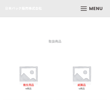
内
MENU
容
を
ス
キ
ッ
プ
取扱商品
衛生用品
紙製品
16商品
12商品