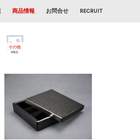
報
商品情報
お問合せ
RECRUIT
その他
6商品