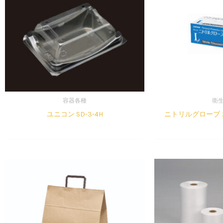
容器各種
衛
ユニコン SD-3-4H
ニトリルグローブ