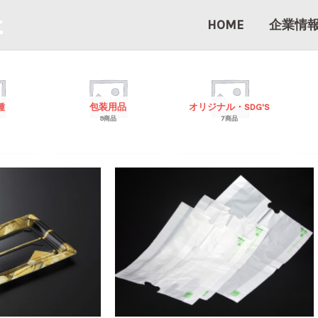
HOME
企業情
種
包装用品
オリジナル・SDG'S
9商品
7商品