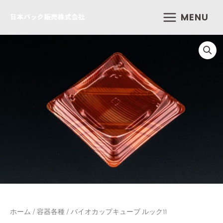
内
MENU
容
を
ス
キ
ッ
プ
ホーム
/
容器各種
/ バイオカップキューブ ルック11